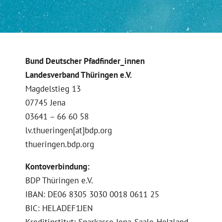
Bund Deutscher Pfadfinder_innen
Landesverband Thüringen e.V.
Magdelstieg 13
07745 Jena
03641 – 66 60 58
lv.thueringen[at]bdp.org
thueringen.bdp.org
Kontoverbindung:
BDP Thüringen e.V.
IBAN: DE06 8305 3030 0018 0611 25
BIC: HELADEF1JEN
Kreditinstitut: Sparkasse Jena-Saale-Holzland