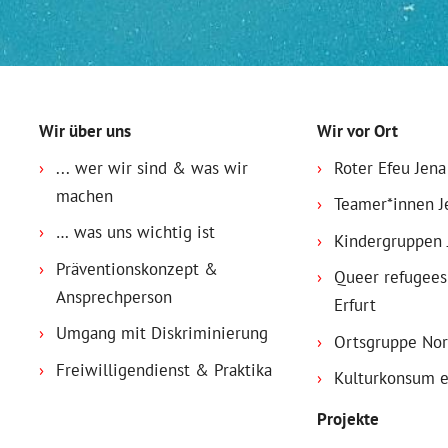
Domain menu for BDP Thüringen (ma
Wir über uns
Wir vor Ort
... wer wir sind & was wir
Roter Efeu Jena
machen
Teamer*innen J
… was uns wichtig ist
Kindergruppen 
Präventionskonzept &
Queer refugee
Ansprechperson
Erfurt
Umgang mit Diskriminierung
Ortsgruppe No
Freiwilligendienst & Praktika
Kulturkonsum e
Projekte