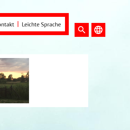
ontakt
Leichte Sprache
search
language
search